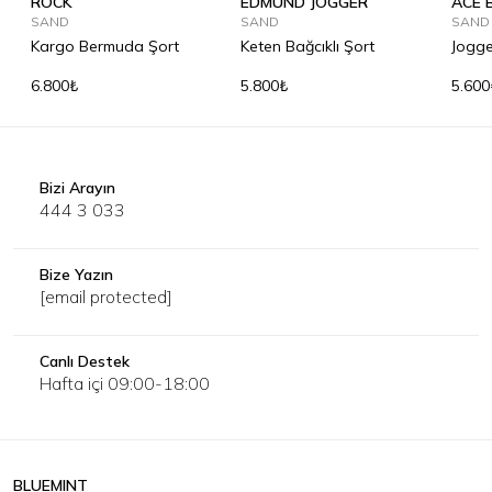
ROCK
EDMUND JOGGER
ACE 
SAND
SAND
SAND
Kargo Bermuda Şort
Keten Bağcıklı Şort
Jogge
6.800₺
5.800₺
5.600
Bizi Arayın
444 3 033
Bize Yazın
[email protected]
Canlı Destek
Hafta içi 09:00-18:00
BLUEMINT