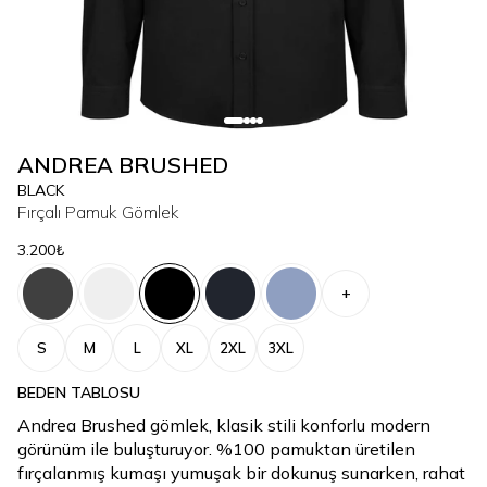
ANDREA BRUSHED
BLACK
Fırçalı Pamuk Gömlek
3.200₺
+
S
M
L
XL
2XL
3XL
BEDEN TABLOSU
Andrea Brushed gömlek, klasik stili konforlu modern
görünüm ile buluşturuyor. %100 pamuktan üretilen
fırçalanmış kumaşı yumuşak bir dokunuş sunarken, rahat