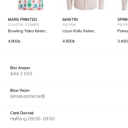
MARS PRINTED
MARTIN
SPRI
COASTAL STAMPS
FIJI PINK
FIJI P
Bowling Yaka Keten
Uzun Kollu Keten
Pamu
Gömlek
Gömlek
4.800₺
4.800₺
3.400
Bizi Arayın
444 3 033
Bize Yazın
[email protected]
Canlı Destek
Hafta içi 09:00-18:00