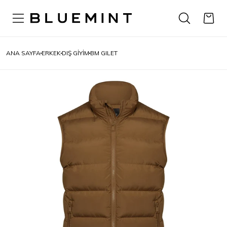
ANA SAYFA
ERKEK
DIŞ GIYIM
BM GILET