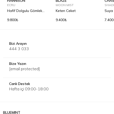
HARRISON
BLAZE
CHAS
ECRU
MOON MIST
SHAD
Hafif Dolgulu Gömlek
Keten Ceket
Suya 
Mont
Ceket
9.800₺
9.400₺
7.400
Bizi Arayın
444 3 033
Bize Yazın
[email protected]
Canlı Destek
Hafta içi 09:00-18:00
BLUEMINT