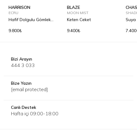
HARRISON
BLAZE
CHAS
ECRU
MOON MIST
SHAD
Hafif Dolgulu Gömlek
Keten Ceket
Suya 
Mont
Ceket
9.800₺
9.400₺
7.400
Bizi Arayın
444 3 033
Bize Yazın
[email protected]
Canlı Destek
Hafta içi 09:00-18:00