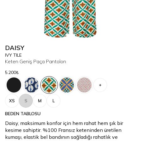
DAISY
IVY TILE
Keten Geniş Paça Pantolon
5.200₺
+
XS
S
M
L
BEDEN TABLOSU
Daisy, maksimum konfor için hem rahat hem şık bir
kesime sahiptir. %100 Fransız keteninden üretilen
kumaşı, elastik bel bandının sağladığı rahatlık ve