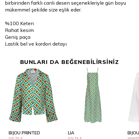
birbirinden farklı canlı desen seçenekleriyle gün boyu
mükemmel şekilde size eşlik eder.
%100 Keten
Rahat kesim
Geniş paça
Lastik bel ve kordon detayı
BUNLARI DA BEĞENEBİLİRSİNİZ
BIJOU PRINTED
LIA
BIJO
IVY TILE
IVY TILE
WHIT