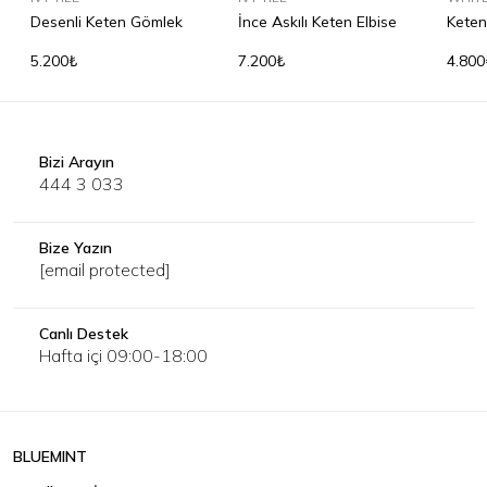
Desenli Keten Gömlek
İnce Askılı Keten Elbise
Keten
5.200₺
7.200₺
4.800
Bizi Arayın
444 3 033
Bize Yazın
[email protected]
Canlı Destek
Hafta içi 09:00-18:00
BLUEMINT