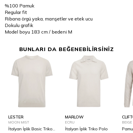
%100 Pamuk
Regular fit
Ribana örgü yaka, manşetler ve etek ucu
Dokulu grafik
Model boyu 183 cm / bedeni M
BUNLARI DA BEĞENEBİLİRSİNİZ
LESTER
MARLOW
CLIF
MOON MIST
ECRU
BEIGE
İtalyan İplik Basic Triko
İtalyan İplik Triko Polo
Pamuk