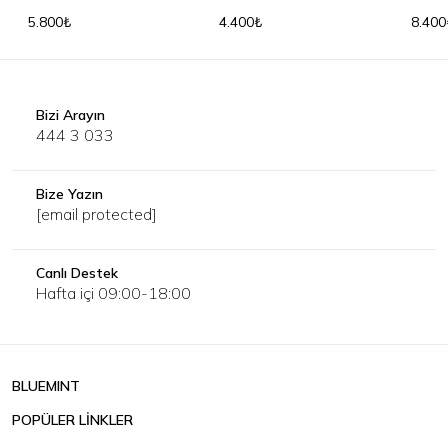
T-Shirt
Triko
5.800₺
4.400₺
8.400
Bizi Arayın
444 3 033
Bize Yazın
[email protected]
Canlı Destek
Hafta içi 09:00-18:00
BLUEMINT
POPÜLER LİNKLER