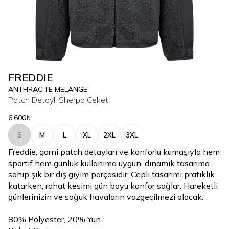
FREDDIE
ANTHRACITE MELANGE
Patch Detaylı Sherpa Ceket
6.600₺
S
M
L
XL
2XL
3XL
Freddie, garni patch detayları ve konforlu kumaşıyla hem
sportif hem günlük kullanıma uygun, dinamik tasarıma
sahip şık bir dış giyim parçasıdır. Cepli tasarımı pratiklik
katarken, rahat kesimi gün boyu konfor sağlar. Hareketli
günlerinizin ve soğuk havaların vazgeçilmezi olacak.
80% Polyester, 20% Yün