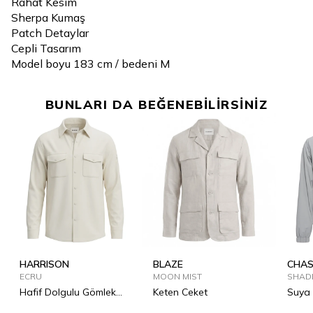
Rahat Kesim
Sherpa Kumaş
Patch Detaylar
Cepli Tasarım
Model boyu 183 cm / bedeni M
BUNLARI DA BEĞENEBİLİRSİNİZ
HARRISON
BLAZE
CHAS
ECRU
MOON MIST
SHAD
Hafif Dolgulu Gömlek
Keten Ceket
Suya 
Mont
Ceket