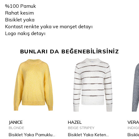
%100 Pamuk
Rahat kesim
Bisiklet yaka
Kontast renkte yaka ve manşet detayı
Logo nakış detayı
BUNLARI DA BEĞENEBİLİRSİNİZ
JANICE
HAZEL
VERA
BLONDE
BEIGE STRIPEY
INDIG
Bisiklet Yaka Pamuklu
Bisiklet Yaka Keten
Bisik