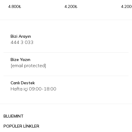
Kazak
Karışımlı Kazak
4.800₺
4.200₺
4.200
Bizi Arayın
444 3 033
Bize Yazın
[email protected]
Canlı Destek
Hafta içi 09:00-18:00
BLUEMINT
POPÜLER LİNKLER