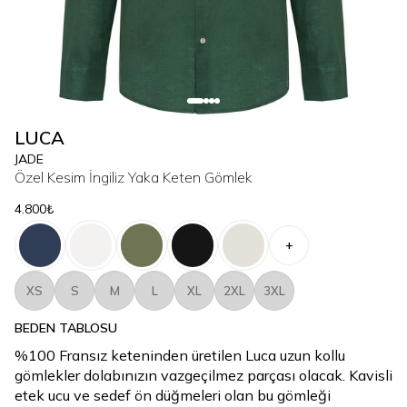
LUCA
JADE
Özel Kesim İngiliz Yaka Keten Gömlek
4.800₺
+
XS
S
M
L
XL
2XL
3XL
BEDEN TABLOSU
%100 Fransız keteninden üretilen Luca uzun kollu
gömlekler dolabınızın vazgeçilmez parçası olacak. Kavisli
etek ucu ve sedef ön düğmeleri olan bu gömleği