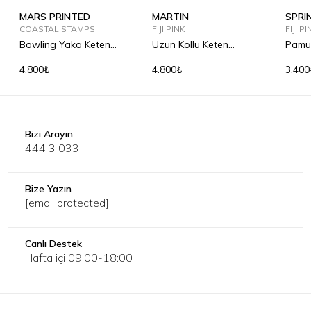
MARS PRINTED
MARTIN
SPRI
COASTAL STAMPS
FIJI PINK
FIJI P
Bowling Yaka Keten
Uzun Kollu Keten
Pamu
Gömlek
Gömlek
4.800₺
4.800₺
3.400
Bizi Arayın
444 3 033
Bize Yazın
[email protected]
Canlı Destek
Hafta içi 09:00-18:00