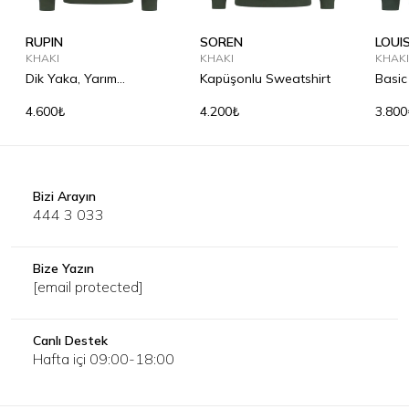
RUPIN
SOREN
LOUI
KHAKI
KHAKI
KHAKI
Dik Yaka, Yarım
Kapüşonlu Sweatshirt
Basic
Fermuarlı Sweatshirt
4.600₺
4.200₺
3.800
Bizi Arayın
444 3 033
Bize Yazın
[email protected]
Canlı Destek
Hafta içi 09:00-18:00