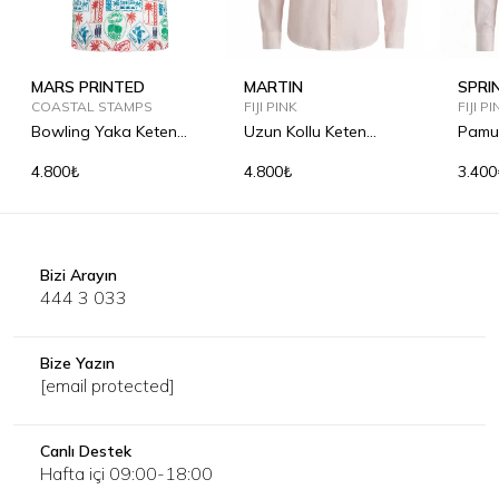
MARS PRINTED
MARTIN
SPRI
COASTAL STAMPS
FIJI PINK
FIJI P
Bowling Yaka Keten
Uzun Kollu Keten
Pamu
Gömlek
Gömlek
4.800₺
4.800₺
3.400
Bizi Arayın
444 3 033
Bize Yazın
[email protected]
Canlı Destek
Hafta içi 09:00-18:00