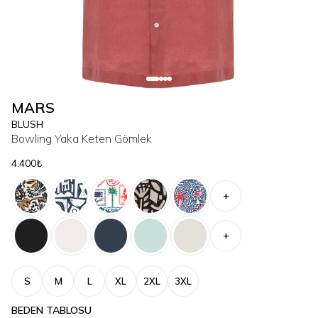
MARS
BLUSH
Bowling Yaka Keten Gömlek
4.400₺
+
+
S
M
L
XL
2XL
3XL
BEDEN TABLOSU