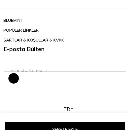
BLUEMINT
POPÜLER LİNKLER
ŞARTLAR & KOŞULLAR & KVKK
E-posta Bülten
TR
Telif hakkı © 2026 BLUEMINT. Tüm hakları saklıdır.
SEPETE EKLE