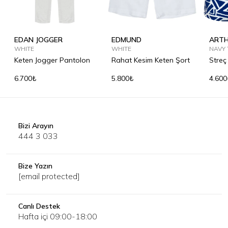
EDAN JOGGER
EDMUND
ARTH
WHITE
WHITE
NAVY 
Keten Jogger Pantolon
Rahat Kesim Keten Şort
Streç
6.700₺
5.800₺
4.600
Bizi Arayın
444 3 033
Bize Yazın
[email protected]
Canlı Destek
Hafta içi 09:00-18:00