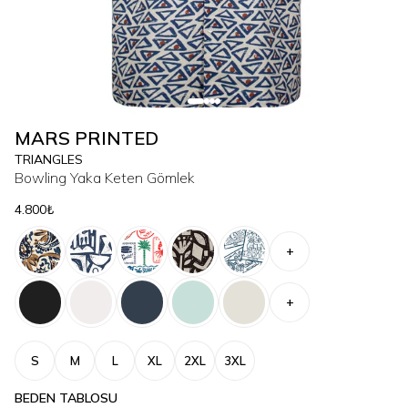
MARS PRINTED
TRIANGLES
Bowling Yaka Keten Gömlek
4.800₺
+
+
S
M
L
XL
2XL
3XL
BEDEN TABLOSU