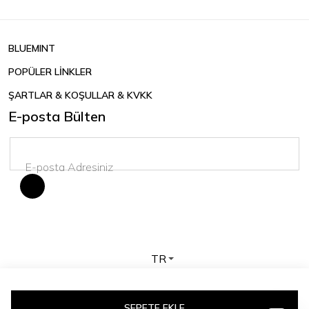
BLUEMINT
POPÜLER LİNKLER
ŞARTLAR & KOŞULLAR & KVKK
E-posta Bülten
TR
Telif hakkı © 2026 BLUEMINT. Tüm hakları saklıdır.
SEPETE EKLE