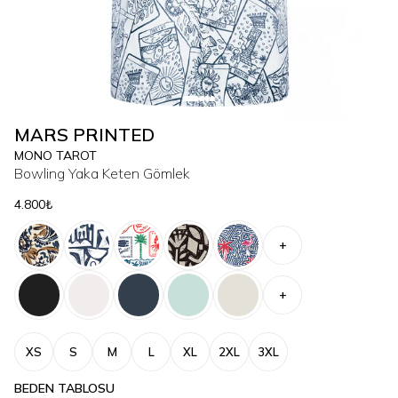
MARS PRINTED
MONO TAROT
Bowling Yaka Keten Gömlek
4.800₺
+
+
XS
S
M
L
XL
2XL
3XL
BEDEN TABLOSU