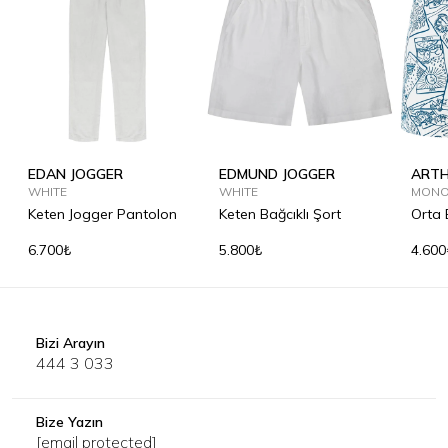
EDAN JOGGER
EDMUND JOGGER
ART
WHITE
WHITE
MONO
Keten Jogger Pantolon
Keten Bağcıklı Şort
Orta 
6.700₺
5.800₺
4.600
Bizi Arayın
444 3 033
Bize Yazın
[email protected]