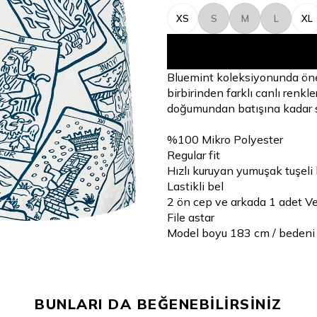
XS
S
M
L
XL
Bluemint koleksiyonunda önem
birbirinden farklı canlı renkl
doğumundan batışına kadar sa
%100 Mikro Polyester
Regular fit
Hızlı kuruyan yumuşak tuşel
Lastikli bel
2 ön cep ve arkada 1 adet Ve
File astar
Model boyu 183 cm / bedeni
BUNLARI DA BEĞENEBİLİRSİNİZ