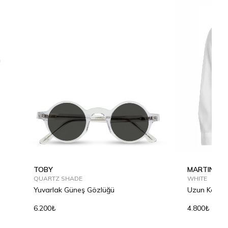
TOBY
MARTIN
QUARTZ SHADE
WHITE
Yuvarlak Güneş Gözlüğü
Uzun Kollu 
6.200₺
4.800₺