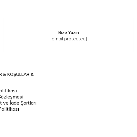
Bize Yazın
S
M
L
XL
2XL
3XL
[email protected]
R & KOŞULLAR &
litikası
Sözleşmesi
 ve İade Şartları
Politikası