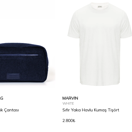
AG
MARVIN
WHITE
ik Çantası
Sıfır Yaka Havlu Kumaş Tişört
2.800₺