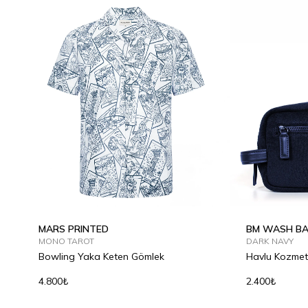
MARS PRINTED
BM WASH B
MONO TAROT
DARK NAVY
Bowling Yaka Keten Gömlek
Havlu Kozmet
4.800₺
2.400₺