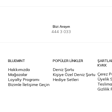
Bizi Arayın
XS
S
M
L
XL
2XL
3XL
444 3 033
BLUEMINT
POPÜLER LİNKLER
ŞARTLA
KVKK
Hakkımızda
Deniz Şortu
Çerez Po
Mağazalar
Kişiye Özel Deniz Şortu
Üyelik 
Loyalty Programı
Hediye Setleri
Teslimat
Bizimle İletişime Geçin
Gizlilik 