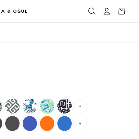
BA & OĞUL
+
+