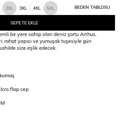
BEDEN TABLOSU
2XL
3XL
4XL
5XL
SEPETE EKLE
li bir yere sahip olan deniz şortu Arthus,
eri, rahat yapısı ve yumuşak tuşesiyle gün
hilde size eşlik edecek.
i kumaş
lcro flap cep
 M