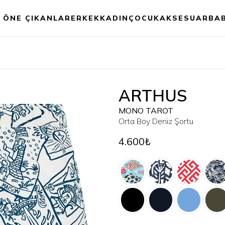
ÖNE ÇIKANLAR
ERKEK
KADIN
ÇOCUK
AKSESUAR
BA
ARTHUS
MONO TAROT
Orta Boy Deniz Şortu
4.600₺