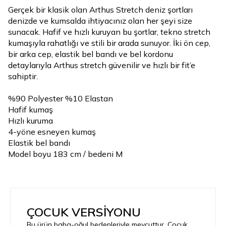
Gerçek bir klasik olan Arthus Stretch deniz şortları
denizde ve kumsalda ihtiyacınız olan her şeyi size
sunacak. Hafif ve hızlı kuruyan bu şortlar, tekno stretch
kumaşıyla rahatlığı ve stili bir arada sunuyor. İki ön cep,
bir arka cep, elastik bel bandı ve bel kordonu
detaylarıyla Arthus stretch güvenilir ve hızlı bir fit’e
sahiptir.
%90 Polyester %10 Elastan
Hafif kumaş
Hızlı kuruma
4-yöne esneyen kumaş
Elastik bel bandı
Model boyu 183 cm / bedeni M
ÇOCUK VERSİYONU
Bu ürün baba-oğul bedenleriyle mevcuttur. Çocuk