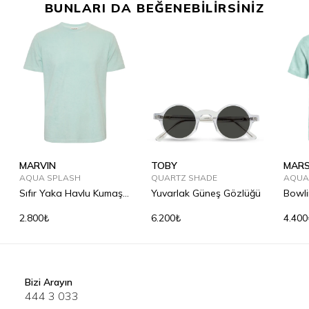
BUNLARI DA BEĞENEBİLİRSİNİZ
MARVIN
TOBY
MAR
AQUA SPLASH
QUARTZ SHADE
AQUA
Sıfır Yaka Havlu Kumaş
Yuvarlak Güneş Gözlüğü
Bowli
Tişört
Göml
2.800₺
6.200₺
4.400
Bizi Arayın
444 3 033