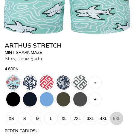
ARTHUS STRETCH
MINT SHARK MAZE
Streç Deniz Şortu
4.600₺
+
+
XS
S
M
L
XL
2XL
3XL
4XL
5XL
BEDEN TABLOSU