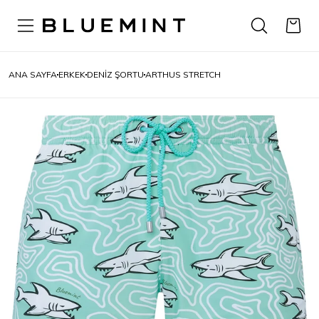
ANA SAYFA
ERKEK
DENIZ ŞORTU
ARTHUS STRETCH