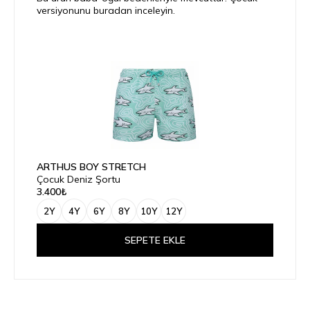
versiyonunu buradan inceleyin.
ARTHUS BOY STRETCH
Çocuk Deniz Şortu
3.400₺
2Y
4Y
6Y
8Y
10Y
12Y
SEPETE EKLE