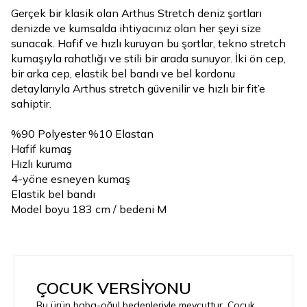
Gerçek bir klasik olan Arthus Stretch deniz şortları
denizde ve kumsalda ihtiyacınız olan her şeyi size
sunacak. Hafif ve hızlı kuruyan bu şortlar, tekno stretch
kumaşıyla rahatlığı ve stili bir arada sunuyor. İki ön cep,
bir arka cep, elastik bel bandı ve bel kordonu
detaylarıyla Arthus stretch güvenilir ve hızlı bir fit’e
sahiptir.
%90 Polyester %10 Elastan
Hafif kumaş
Hızlı kuruma
4-yöne esneyen kumaş
Elastik bel bandı
Model boyu 183 cm / bedeni M
ÇOCUK VERSİYONU
Bu ürün baba-oğul bedenleriyle mevcuttur. Çocuk