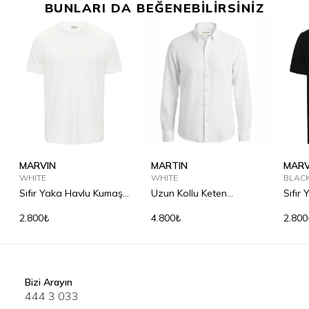
BUNLARI DA BEĞENEBİLİRSİNİZ
MARVIN
MARTIN
MARV
WHITE
WHITE
BLAC
Sıfır Yaka Havlu Kumaş
Uzun Kollu Keten
Sıfır
Tişört
Gömlek
Tişör
2.800₺
4.800₺
2.800
Bizi Arayın
444 3 033