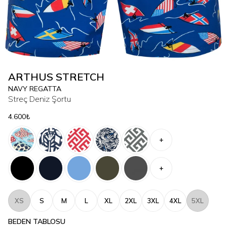
ARTHUS STRETCH
NAVY REGATTA
Streç Deniz Şortu
4.600₺
+
+
XS
S
M
L
XL
2XL
3XL
4XL
5XL
BEDEN TABLOSU