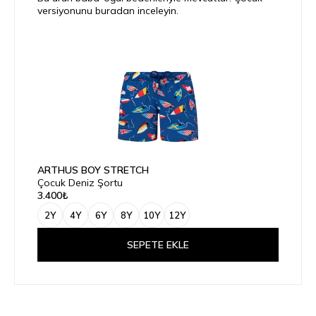
versiyonunu buradan inceleyin.
ARTHUS BOY STRETCH
Çocuk Deniz Şortu
3.400₺
2Y
4Y
6Y
8Y
10Y
12Y
SEPETE EKLE