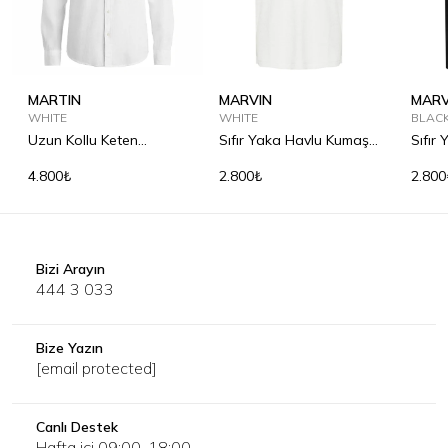
MARTIN
MARVIN
MARV
WHITE
WHITE
BLAC
Uzun Kollu Keten
Sıfır Yaka Havlu Kumaş
Sıfır
Gömlek
Tişört
Tişör
4.800₺
2.800₺
2.800
Bizi Arayın
444 3 033
Bize Yazın
[email protected]
Canlı Destek
Hafta içi 09:00-18:00