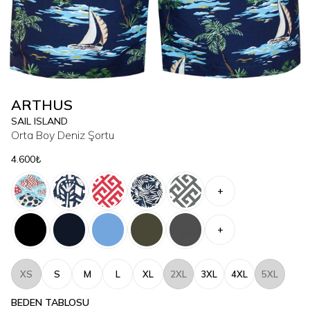
ARTHUS
SAIL ISLAND
Orta Boy Deniz Şortu
4.600₺
+
+
XS
S
M
L
XL
2XL
3XL
4XL
5XL
BEDEN TABLOSU