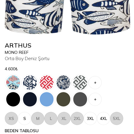
ARTHUS
MONO REEF
Orta Boy Deniz Şortu
4.600₺
+
+
XS
S
M
L
XL
2XL
3XL
4XL
5XL
BEDEN TABLOSU