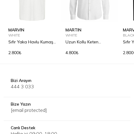
MARVIN
MARTIN
MARV
WHITE
WHITE
BLAC
Sıfır Yaka Havlu Kumaş
Uzun Kollu Keten
Sıfır
Tişört
Gömlek
Tişör
2.800₺
4.800₺
2.800
Bizi Arayın
444 3 033
Bize Yazın
[email protected]
Canlı Destek
Hafta içi 09:00-18:00