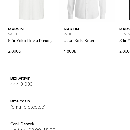
MARVIN
MARTIN
MARV
WHITE
WHITE
BLAC
Sıfır Yaka Havlu Kumaş
Uzun Kollu Keten
Sıfır
Tişört
Gömlek
Tişör
2.800₺
4.800₺
2.800
Bizi Arayın
444 3 033
Bize Yazın
[email protected]
Canlı Destek
Hafta içi 09:00-18:00