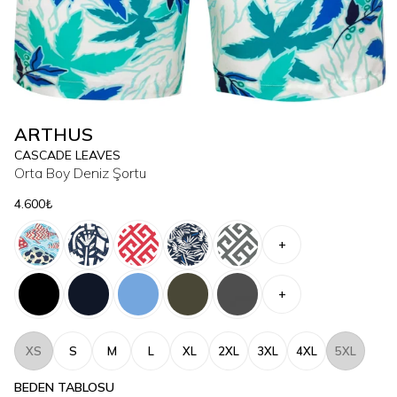
ARTHUS
CASCADE LEAVES
Orta Boy Deniz Şortu
4.600₺
+
+
XS
S
M
L
XL
2XL
3XL
4XL
5XL
BEDEN TABLOSU