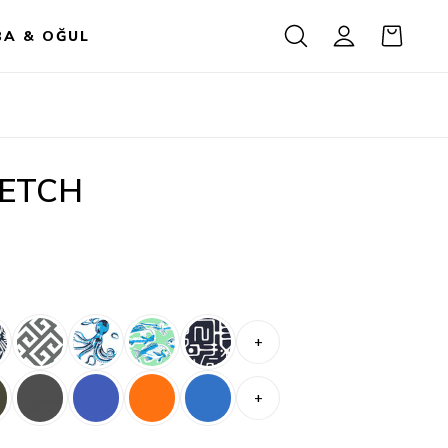
BA & OĞUL
ETCH
+
+