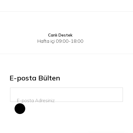
Canlı Destek
S
M
L
XL
2XL
3XL
S
Hafta içi 09:00-18:00
E-posta Bülten