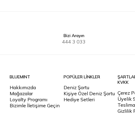
Bizi Arayın
S
M
L
XL
2XL
3XL
XS
S
444 3 033
BLUEMINT
POPÜLER LİNKLER
ŞARTLA
KVKK
Hakkımızda
Deniz Şortu
Çerez Po
Mağazalar
Kişiye Özel Deniz Şortu
Üyelik 
Loyalty Programı
Hediye Setleri
Teslimat
Bizimle İletişime Geçin
Gizlilik 