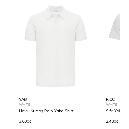
YAM
RICCI
WHITE
WHITE
Havlu Kumaş Polo Yaka Shirt
Sıfır Yaka P
3.600₺
2.400₺