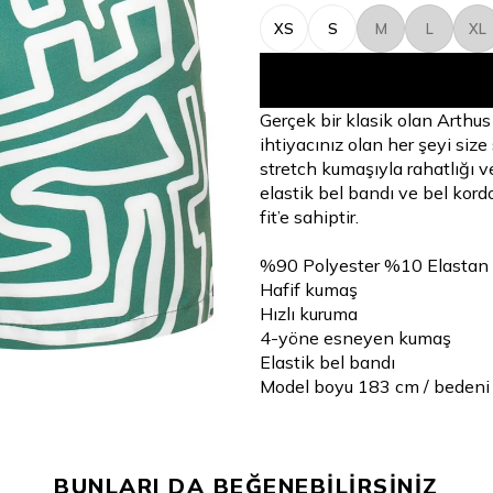
XS
S
M
L
XL
Gerçek bir klasik olan Arthus
ihtiyacınız olan her şeyi size
stretch kumaşıyla rahatlığı ve 
elastik bel bandı ve bel kordo
fit’e sahiptir.
%90 Polyester %10 Elastan
Hafif kumaş
Hızlı kuruma
4-yöne esneyen kumaş
Elastik bel bandı
Model boyu 183 cm / bedeni
BUNLARI DA BEĞENEBİLİRSİNİZ