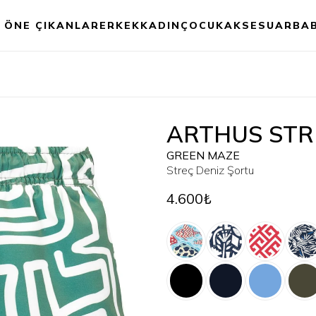
ÖNE ÇIKANLAR
ERKEK
KADIN
ÇOCUK
AKSESUAR
BA
ARTHUS STR
GREEN MAZE
Streç Deniz Şortu
4.600₺