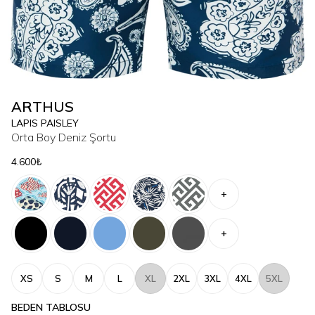
ARTHUS
LAPIS PAISLEY
Orta Boy Deniz Şortu
4.600₺
+
+
XS
S
M
L
XL
2XL
3XL
4XL
5XL
BEDEN TABLOSU