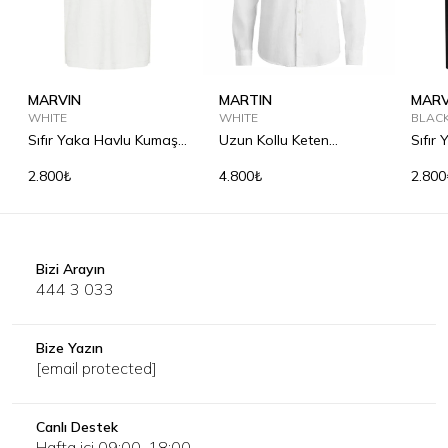
MARVIN
MARTIN
MARV
WHITE
WHITE
BLAC
Sıfır Yaka Havlu Kumaş
Uzun Kollu Keten
Sıfır
Tişört
Gömlek
Tişör
2.800₺
4.800₺
2.800
Bizi Arayın
444 3 033
Bize Yazın
[email protected]
Canlı Destek
Hafta içi 09:00-18:00