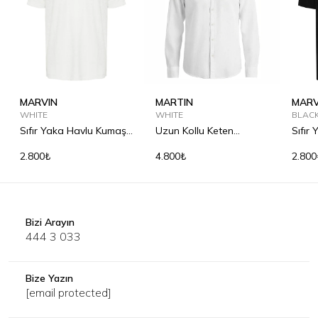
MARVIN
MARTIN
MARV
WHITE
WHITE
BLAC
Sıfır Yaka Havlu Kumaş
Uzun Kollu Keten
Sıfır
Tişört
Gömlek
Tişör
2.800₺
4.800₺
2.800
Bizi Arayın
444 3 033
Bize Yazın
[email protected]