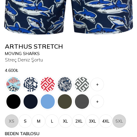
ARTHUS STRETCH
MOVING SHARKS
Streç Deniz Şortu
4.600₺
+
+
XS
S
M
L
XL
2XL
3XL
4XL
5XL
BEDEN TABLOSU