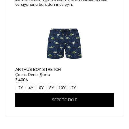
versiyonunu buradan inceleyin.
ARTHUS BOY STRETCH
Çocuk Deniz Şortu
3.400₺
2Y
4Y
6Y
8Y
10Y
12Y
SEPETE EKLE