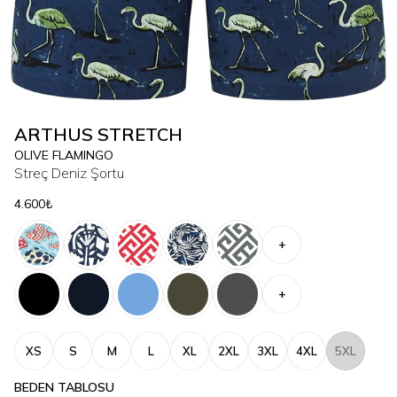
ARTHUS STRETCH
OLIVE FLAMINGO
Streç Deniz Şortu
4.600₺
+
+
XS
S
M
L
XL
2XL
3XL
4XL
5XL
BEDEN TABLOSU