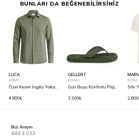
BUNLARI DA BEĞENEBİLİRSİNİZ
LUCA
GELLERT
MARV
ARMY
KHAKI
ECRU
Özel Kesim İngiliz Yaka
Gün Boyu Konforlu Plaj
Sıfır
Keten Gömlek
Terliği
Tişör
4.800₺
3.300₺
2.800
Bizi Arayın
444 3 033