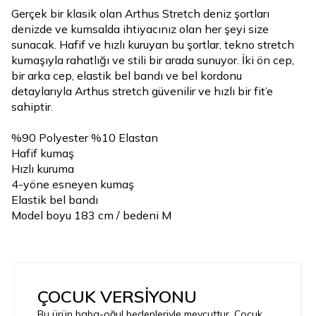
Gerçek bir klasik olan Arthus Stretch deniz şortları
denizde ve kumsalda ihtiyacınız olan her şeyi size
sunacak. Hafif ve hızlı kuruyan bu şortlar, tekno stretch
kumaşıyla rahatlığı ve stili bir arada sunuyor. İki ön cep,
bir arka cep, elastik bel bandı ve bel kordonu
detaylarıyla Arthus stretch güvenilir ve hızlı bir fit’e
sahiptir.
%90 Polyester %10 Elastan
Hafif kumaş
Hızlı kuruma
4-yöne esneyen kumaş
Elastik bel bandı
Model boyu 183 cm / bedeni M
ÇOCUK VERSİYONU
Bu ürün baba-oğul bedenleriyle mevcuttur. Çocuk