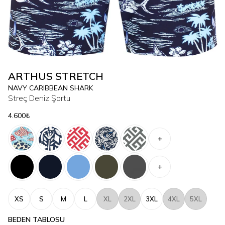
ARTHUS STRETCH
NAVY CARIBBEAN SHARK
Streç Deniz Şortu
4.600₺
+
+
XS
S
M
L
XL
2XL
3XL
4XL
5XL
BEDEN TABLOSU