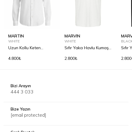
MARTIN
MARVIN
MARV
WHITE
WHITE
BLAC
Uzun Kollu Keten
Sıfır Yaka Havlu Kumaş
Sıfır
Gömlek
Tişört
Tişör
4.800₺
2.800₺
2.800
Bizi Arayın
444 3 033
Bize Yazın
[email protected]