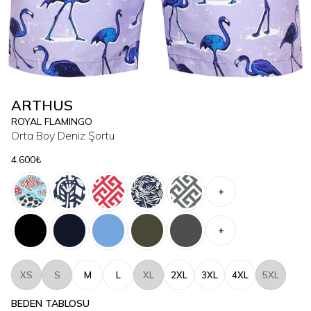
ARTHUS
ROYAL FLAMINGO
Orta Boy Deniz Şortu
4.600₺
+
+
XS
S
M
L
XL
2XL
3XL
4XL
5XL
BEDEN TABLOSU