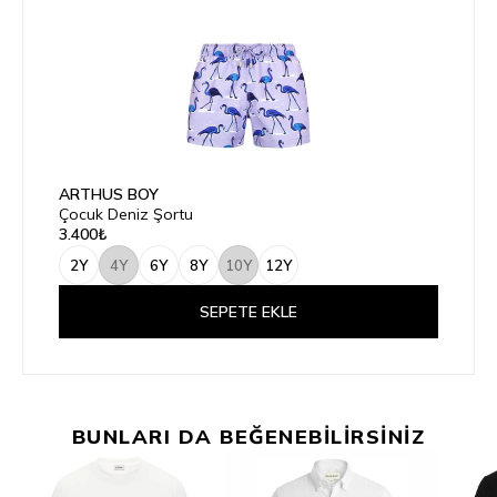
ARTHUS BOY
Çocuk Deniz Şortu
3.400₺
2Y
4Y
6Y
8Y
10Y
12Y
SEPETE EKLE
BUNLARI DA BEĞENEBİLİRSİNİZ