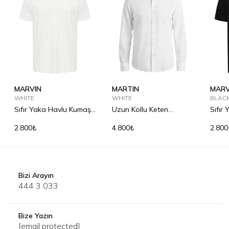
MARVIN
MARTIN
MARV
WHITE
WHITE
BLAC
Sıfır Yaka Havlu Kumaş
Uzun Kollu Keten
Sıfır
Tişört
Gömlek
Tişör
2.800₺
4.800₺
2.800
Bizi Arayın
444 3 033
Bize Yazın
[email protected]