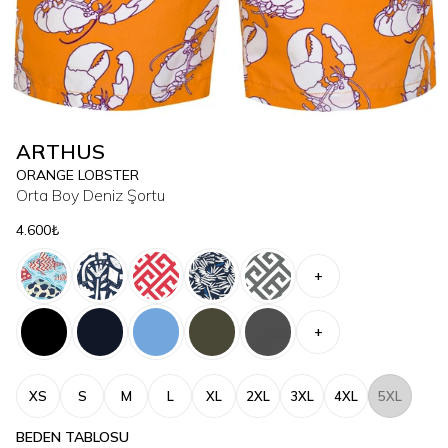
ARTHUS
ORANGE LOBSTER
Orta Boy Deniz Şortu
4.600₺
+
+
XS
S
M
L
XL
2XL
3XL
4XL
5XL
BEDEN TABLOSU