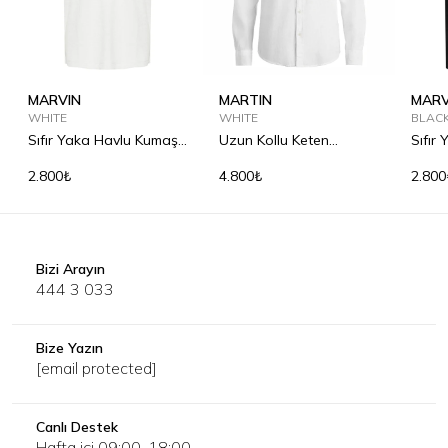
MARVIN
MARTIN
MARV
WHITE
WHITE
BLAC
Sıfır Yaka Havlu Kumaş
Uzun Kollu Keten
Sıfır
Tişört
Gömlek
Tişör
2.800₺
4.800₺
2.800
Bizi Arayın
444 3 033
Bize Yazın
[email protected]
Canlı Destek
Hafta içi 09:00-18:00