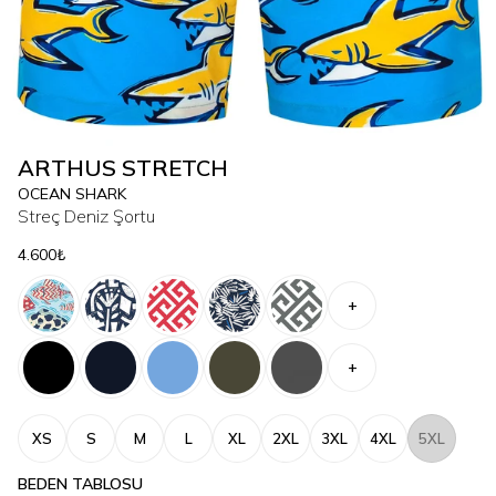
ARTHUS STRETCH
OCEAN SHARK
Streç Deniz Şortu
4.600₺
+
+
XS
S
M
L
XL
2XL
3XL
4XL
5XL
BEDEN TABLOSU