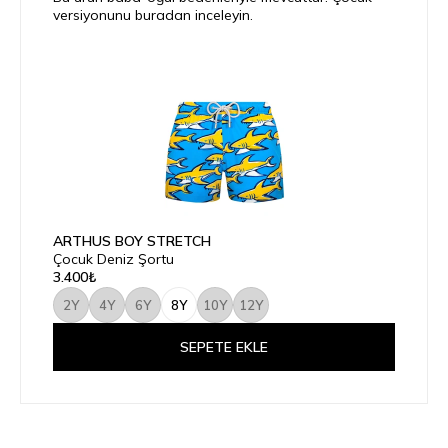
versiyonunu buradan inceleyin.
ARTHUS BOY STRETCH
Çocuk Deniz Şortu
3.400₺
2Y
4Y
6Y
8Y
10Y
12Y
SEPETE EKLE