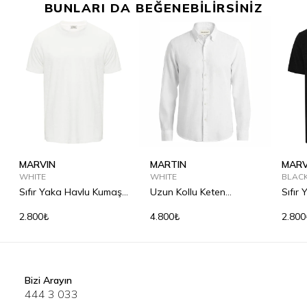
BUNLARI DA BEĞENEBİLİRSİNİZ
MARVIN
MARTIN
MARV
WHITE
WHITE
BLAC
Sıfır Yaka Havlu Kumaş
Uzun Kollu Keten
Sıfır
Tişört
Gömlek
Tişör
2.800₺
4.800₺
2.800
Bizi Arayın
444 3 033