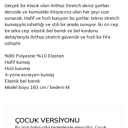
Gerçek bir klasik olan Arthus Stretch deniz şortları
denizde ve kumsalda ihtiyacınız olan her şeyi size
sunacak. Hafif ve hızlı kuruyan bu şortlar, tekno stretch
kumaşıyla rahatlığı ve stili bir arada sunuyor. İki ön cep,
bir arka cep, elastik bel bandı ve bel kordonu
detaylarıyla Arthus stretch güvenilir ve hızlı bir fit’e
sahiptir.
%90 Polyester %10 Elastan
Hafif kumaş
Hızlı kuruma
4-yöne esneyen kumaş
Elastik bel bandı
Model boyu 183 cm / bedeni M
ÇOCUK VERSİYONU
Bu ürün baba-oğul bedenleriyle mevcuttur. Çocuk