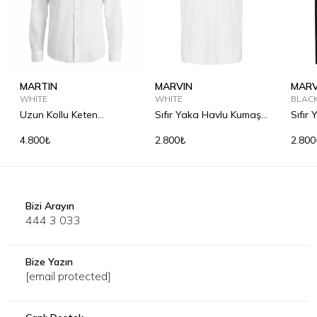
MARTIN
MARVIN
MARV
WHITE
WHITE
BLAC
Uzun Kollu Keten
Sıfır Yaka Havlu Kumaş
Sıfır
Gömlek
Tişört
Tişör
4.800₺
2.800₺
2.800
Bizi Arayın
444 3 033
Bize Yazın
[email protected]