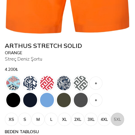
ARTHUS STRETCH SOLID
ORANGE
Streç Deniz Şortu
4.200₺
+
+
XS
S
M
L
XL
2XL
3XL
4XL
5XL
BEDEN TABLOSU