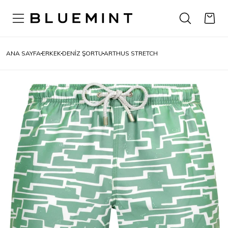
ANA SAYFA
ERKEK
DENIZ ŞORTU
ARTHUS STRETCH