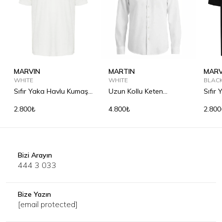
MARVIN
MARTIN
MARV
WHITE
WHITE
BLAC
Sıfır Yaka Havlu Kumaş
Uzun Kollu Keten
Sıfır
Tişört
Gömlek
Tişör
2.800₺
4.800₺
2.800
Bizi Arayın
444 3 033
Bize Yazın
[email protected]