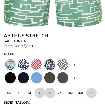
ARTHUS STRETCH
SAGE ADMIRAL
Streç Deniz Şortu
4.600₺
+
+
XS
S
M
L
XL
2XL
3XL
4XL
5XL
BEDEN TABLOSU