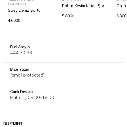
FLAMINGO
Rahat Kesim Keten Şort
Örgü 
Streç Deniz Şortu
Keme
5.800₺
3.300
4.600₺
Bizi Arayın
444 3 033
Bize Yazın
[email protected]
Canlı Destek
Hafta içi 09:00-18:00
BLUEMINT