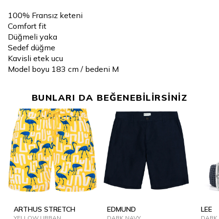
100% Fransız keteni
Comfort fit
Düğmeli yaka
Sedef düğme
Kavisli etek ucu
Model boyu 183 cm / bedeni M
BUNLARI DA BEĞENEBİLİRSİNİZ
ARTHUS STRETCH
EDMUND
LEE
YELLOW URBAN
DARK NAVY
DARK