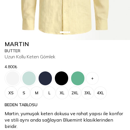
MARTIN
BUTTER
Uzun Kollu Keten Gömlek
4.800₺
+
XS
S
M
L
XL
2XL
3XL
4XL
BEDEN TABLOSU
Martin, yumuşak keten dokusu ve rahat yapısı ile konfor
ve stili aynı anda sağlayan Bluemint klasiklerinden
biridir.