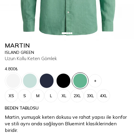
MARTIN
ISLAND GREEN
Uzun Kollu Keten Gömlek
4.800₺
+
XS
S
M
L
XL
2XL
3XL
4XL
BEDEN TABLOSU
Martin, yumuşak keten dokusu ve rahat yapısı ile konfor
ve stili aynı anda sağlayan Bluemint klasiklerinden
biridir.