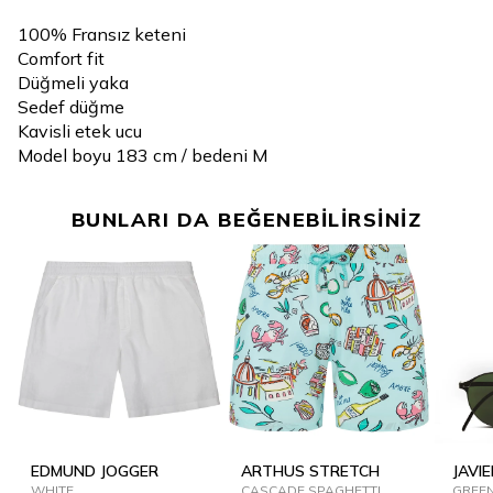
100% Fransız keteni
Comfort fit
Düğmeli yaka
Sedef düğme
Kavisli etek ucu
Model boyu 183 cm / bedeni M
BUNLARI DA BEĞENEBİLİRSİNİZ
EDMUND JOGGER
ARTHUS STRETCH
JAVIE
WHITE
CASCADE SPAGHETTI
GREE