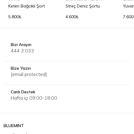
Keten Bağcıklı Şort
Streç Deniz Şortu
Yuvar
Güne
5.800₺
4.600₺
7.600
Bizi Arayın
444 3 033
Bize Yazın
[email protected]
Canlı Destek
Hafta içi 09:00-18:00
BLUEMINT