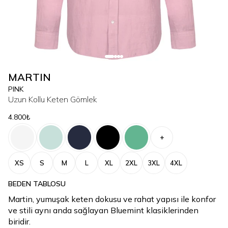
MARTIN
PINK
Uzun Kollu Keten Gömlek
4.800₺
+
XS
S
M
L
XL
2XL
3XL
4XL
BEDEN TABLOSU
Martin, yumuşak keten dokusu ve rahat yapısı ile konfor
ve stili aynı anda sağlayan Bluemint klasiklerinden
biridir.