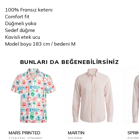
100% Fransız keteni
Comfort fit
Düğmeli yaka
Sedef düğme
Kavisli etek ucu
Model boyu 183 cm / bedeni M
BUNLARI DA BEĞENEBİLİRSİNİZ
MARS PRINTED
MARTIN
SPRI
COASTAL STAMPS
FIJI PINK
FIJI P