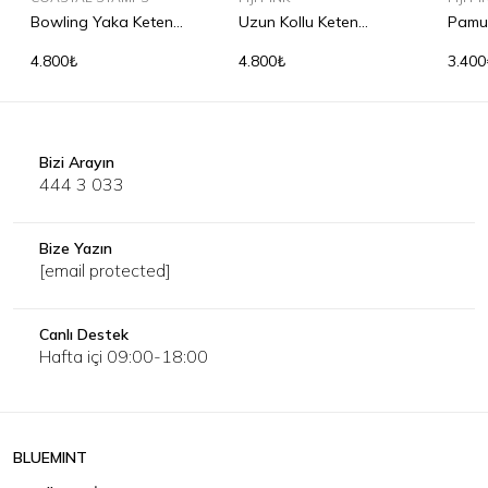
Bowling Yaka Keten
Uzun Kollu Keten
Pamu
Gömlek
Gömlek
4.800₺
4.800₺
3.400
Bizi Arayın
444 3 033
Bize Yazın
[email protected]
Canlı Destek
Hafta içi 09:00-18:00
BLUEMINT