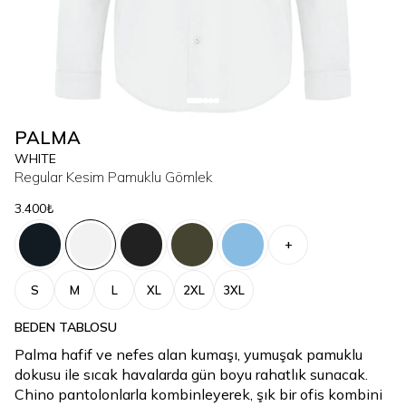
PALMA
WHITE
Regular Kesim Pamuklu Gömlek
3.400₺
+
S
M
L
XL
2XL
3XL
BEDEN TABLOSU
Palma hafif ve nefes alan kumaşı, yumuşak pamuklu
dokusu ile sıcak havalarda gün boyu rahatlık sunacak.
Chino pantolonlarla kombinleyerek, şık bir ofis kombini