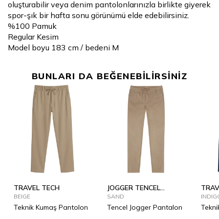
oluşturabilir veya denim pantolonlarınızla birlikte giyerek
spor-şık bir hafta sonu görünümü elde edebilirsiniz.
%100 Pamuk
Regular Kesim
Model boyu 183 cm / bedeni M
BUNLARI DA BEĞENEBİLİRSİNİZ
TRAVEL TECH
JOGGER TENCEL
TRAV
BEIGE
SUMMER
SAND
INDIG
Teknik Kumaş Pantolon
Tencel Jogger Pantalon
Tekni