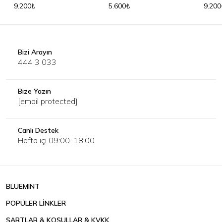
9.200₺
5.600₺
9.200
Bizi Arayın
444 3 033
Bize Yazın
[email protected]
Canlı Destek
Hafta içi 09:00-18:00
BLUEMINT
POPÜLER LİNKLER
ŞARTLAR & KOŞULLAR & KVKK