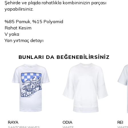
Şehirde ve plajda rahatlıkla kombininizin parçası
yapabilirsiniz.
%85 Pamuk, %15 Polyamid
Rahat Kesim
V yaka
Yan yırtmaç detayı
BUNLARI DA BEĞENEBİLİRSİNİZ
RAYA
ODIA
REI
SANTORINI WAVES
WHITE
WHIT