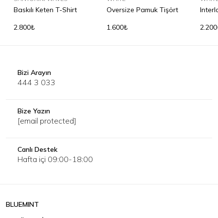
Baskılı Keten T-Shirt
Oversize Pamuk Tişört
Inter
Shirt
2.800₺
1.600₺
2.200
Bizi Arayın
444 3 033
Bize Yazın
[email protected]
Canlı Destek
Hafta içi 09:00-18:00
BLUEMINT