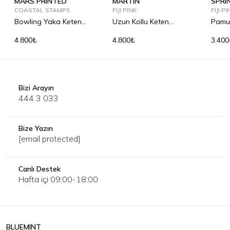
MARS PRINTED
MARTIN
SPRI
COASTAL STAMPS
FIJI PINK
FIJI P
Bowling Yaka Keten
Uzun Kollu Keten
Pamu
Gömlek
Gömlek
4.800₺
4.800₺
3.400
Bizi Arayın
444 3 033
Bize Yazın
[email protected]
Canlı Destek
Hafta içi 09:00-18:00
BLUEMINT