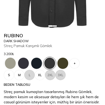
RUBINO
DARK SHADOW
Streç Pamuk Karışımlı Gömlek
3.200₺
+
S
M
L
XL
2XL
3XL
BEDEN TABLOSU
Streç pamuk kumaştan tasarlanmış Rubino Gömlek,
modern kesim ve aksesuar detayları ile hem şık hem de
casual görünüm isteyenler için, müthiş bir ürün önerisidir.