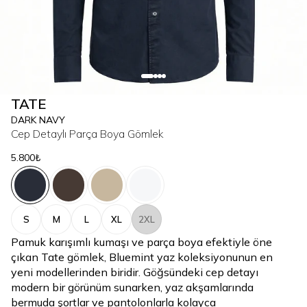
TATE
DARK NAVY
Cep Detaylı Parça Boya Gömlek
5.800₺
S
M
L
XL
2XL
Pamuk karışımlı kumaşı ve parça boya efektiyle öne
çıkan Tate gömlek, Bluemint yaz koleksiyonunun en
yeni modellerinden biridir. Göğsündeki cep detayı
modern bir görünüm sunarken, yaz akşamlarında
bermuda şortlar ve pantolonlarla kolayca