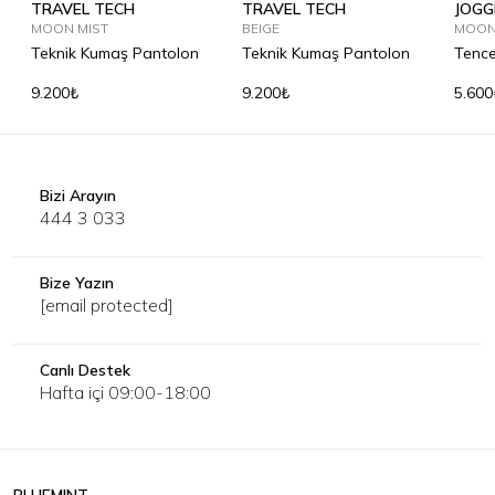
TRAVEL TECH
TRAVEL TECH
JOGG
MOON MIST
BEIGE
SUM
MOON
Teknik Kumaş Pantolon
Teknik Kumaş Pantolon
Tence
9.200₺
9.200₺
5.600
Bizi Arayın
444 3 033
Bize Yazın
[email protected]
Canlı Destek
Hafta içi 09:00-18:00