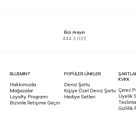
Bizi Arayın
S
M
L
XL
2XL
3XL
S
M
L
444 3 033
BLUEMINT
POPÜLER LİNKLER
ŞARTLA
KVKK
Hakkımızda
Deniz Şortu
Çerez Po
Mağazalar
Kişiye Özel Deniz Şortu
Üyelik 
Loyalty Programı
Hediye Setleri
Teslimat
Bizimle İletişime Geçin
Gizlilik 