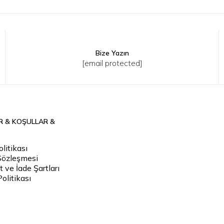
Bize Yazın
XL
2XL
3XL
S
M
L
XL
2XL
3XL
[email protected]
R & KOŞULLAR &
litikası
Sözleşmesi
 ve İade Şartları
Politikası