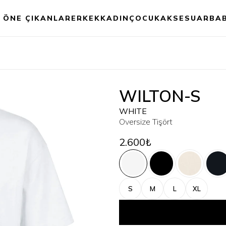
ÖNE ÇIKANLAR
ERKEK
KADIN
ÇOCUK
AKSESUAR
BA
WILTON-S
WHITE
Oversize Tişört
2.600₺
S
M
L
XL