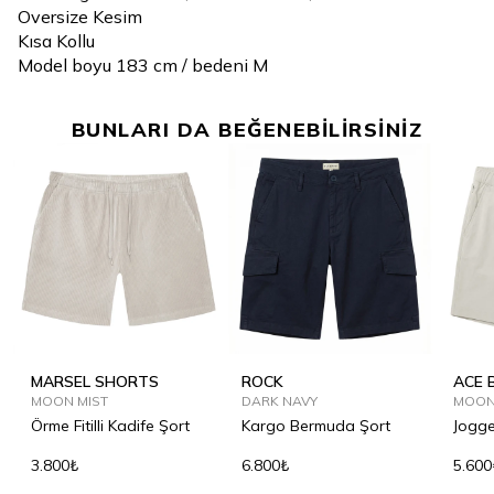
Oversize Kesim
Kısa Kollu
Model boyu 183 cm / bedeni M
BUNLARI DA BEĞENEBİLİRSİNİZ
MARSEL SHORTS
ROCK
ACE 
MOON MIST
DARK NAVY
MOON
Örme Fitilli Kadife Şort
Kargo Bermuda Şort
Jogge
3.800₺
6.800₺
5.600