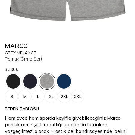
MARCO
GREY MELANGE
Pamuk Örme Şort
3.300₺
S
M
L
XL
2XL
3XL
BEDEN TABLOSU
Hem evde hem sporda keyifle giyebileceğiniz Marco,
pamuk örme şort, rahatlığı ön planda tutanların
vazgeçilmezi olacak. Elastik bel bandı sayesinde, belini