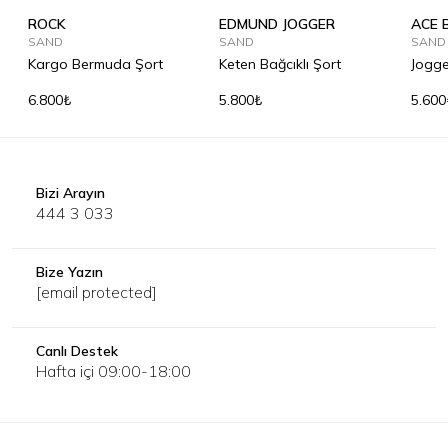
ROCK
EDMUND JOGGER
ACE 
SAND
SAND
SAND
Kargo Bermuda Şort
Keten Bağcıklı Şort
Jogge
6.800₺
5.800₺
5.600
Bizi Arayın
444 3 033
Bize Yazın
[email protected]
Canlı Destek
Hafta içi 09:00-18:00