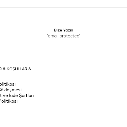
Bize Yazın
L
XL
2XL
3XL
4XL
S
M
L
XL
2XL
3XL
[email protected]
R & KOŞULLAR &
litikası
Sözleşmesi
 ve İade Şartları
Politikası