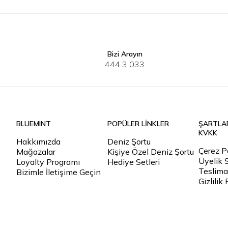
Bizi Arayın
30
32
34
36
38
40
S
M
444 3 033
BLUEMINT
POPÜLER LİNKLER
ŞARTLA
KVKK
Hakkımızda
Deniz Şortu
Çerez Po
Mağazalar
Kişiye Özel Deniz Şortu
Üyelik 
Loyalty Programı
Hediye Setleri
Teslimat
Bizimle İletişime Geçin
Gizlilik 