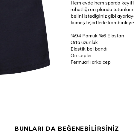
Hem evde hem sporda keyifle
rahatlığı ön planda tutanları
belini istediğiniz gibi ayarla
kumaş tişörtlerle kombinley
%94 Pamuk %6 Elastan
Orta uzunluk
Elastik bel bandı
Ön cepler
Fermuarlı arka cep
BUNLARI DA BEĞENEBİLİRSİNİZ