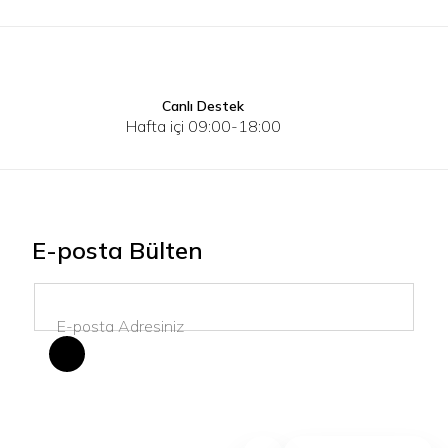
Canlı Destek
S
M
L
XL
2XL
3XL
S
M
Hafta içi 09:00-18:00
E-posta Bülten