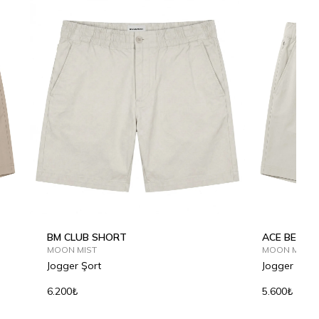
BM CLUB SHORT
ACE BERMUD
MOON MIST
MOON MIST
Jogger Şort
Jogger Ber
6.200₺
5.600₺