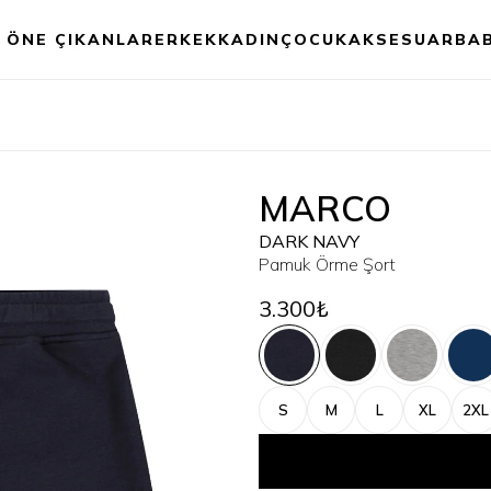
ÖNE ÇIKANLAR
ERKEK
KADIN
ÇOCUK
AKSESUAR
BA
MARCO
DARK NAVY
Pamuk Örme Şort
3.300₺
S
M
L
XL
2XL