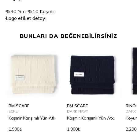
·%90 Yün, %10 Kaşmir
·Logo etiket detayı
BUNLARI DA BEĞENEBİLİRSİNİZ
BM SCARF
BM SCARF
RINO
ECRU
DARK NAVY
DARK
Kaşmir Karışımlı Yün Atkı
Kaşmir Karışımlı Yün Atkı
Koyun
1.900₺
1.900₺
2.200