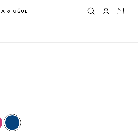
BA & OĞUL