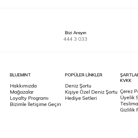
Bizi Arayın
36
38
40
42
36
38
4
444 3 033
BLUEMINT
POPÜLER LİNKLER
ŞARTLA
KVKK
Hakkımızda
Deniz Şortu
Çerez Po
Mağazalar
Kişiye Özel Deniz Şortu
Üyelik 
Loyalty Programı
Hediye Setleri
Teslimat
Bizimle İletişime Geçin
Gizlilik 