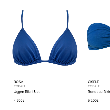
ROSA
GISELE
COBALT
COBALT
Üçgen Bikini Üst
Bandeau Bikin
4.800₺
5.200₺