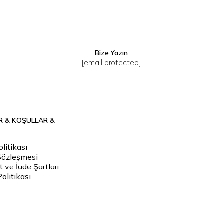
Bize Yazın
0
42
36
38
40
42
[email protected]
R & KOŞULLAR &
litikası
Sözleşmesi
 ve İade Şartları
Politikası