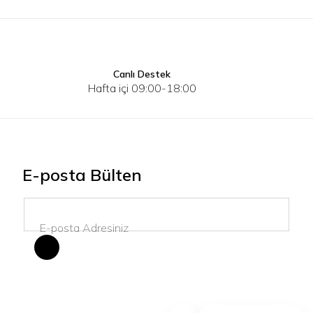
Canlı Destek
36
38
40
42
Hafta içi 09:00-18:00
E-posta Bülten