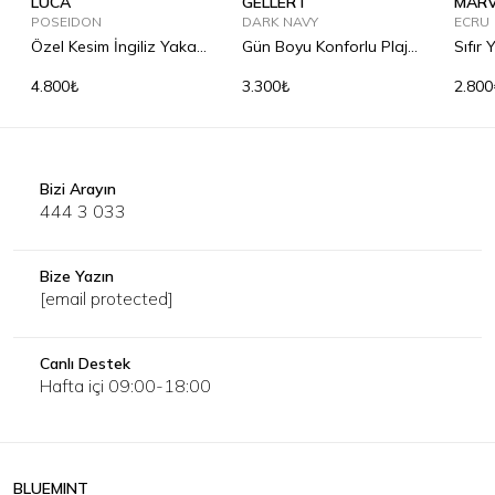
LUCA
GELLERT
MARV
POSEIDON
DARK NAVY
ECRU
Özel Kesim İngiliz Yaka
Gün Boyu Konforlu Plaj
Sıfır
Keten Gömlek
Terliği
Tişör
4.800₺
3.300₺
2.800
Bizi Arayın
444 3 033
Bize Yazın
[email protected]
Canlı Destek
Hafta içi 09:00-18:00
BLUEMINT