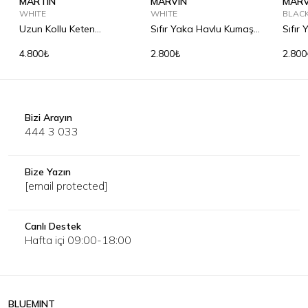
MARTIN
MARVIN
MARV
WHITE
WHITE
BLAC
Uzun Kollu Keten
Sıfır Yaka Havlu Kumaş
Sıfır
Gömlek
Tişört
Tişör
4.800₺
2.800₺
2.800
Bizi Arayın
444 3 033
Bize Yazın
[email protected]
Canlı Destek
Hafta içi 09:00-18:00
BLUEMINT