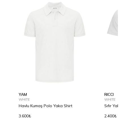
YAM
RICCI
WHITE
WHITE
Havlu Kumaş Polo Yaka Shirt
Sıfır Yaka P
3.600₺
2.400₺