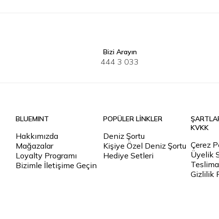
Bizi Arayın
S
M
L
XL
2XL
3XL
XS
S
444 3 033
BLUEMINT
POPÜLER LİNKLER
ŞARTLA
KVKK
Hakkımızda
Deniz Şortu
Çerez Po
Mağazalar
Kişiye Özel Deniz Şortu
Üyelik 
Loyalty Programı
Hediye Setleri
Teslimat
Bizimle İletişime Geçin
Gizlilik 