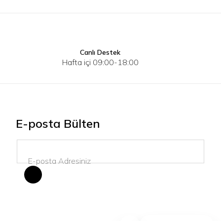
Canlı Destek
S
M
L
XL
2XL
3XL
S
Hafta içi 09:00-18:00
E-posta Bülten