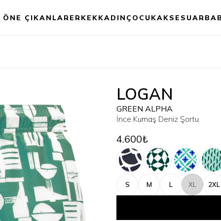
ÖNE ÇIKANLAR
ERKEK
KADIN
ÇOCUK
AKSESUAR
BA
LOGAN
GREEN ALPHA
İnce Kumaş Deniz Şortu
4.600₺
S
M
L
XL
2XL