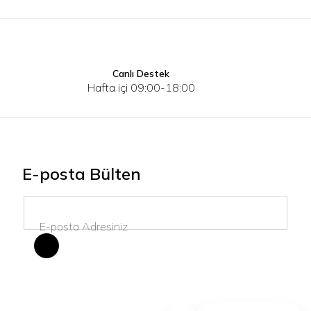
Canlı Destek
S
M
L
XL
2XL
3XL
S
Hafta içi 09:00-18:00
E-posta Bülten