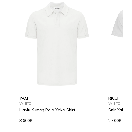
YAM
RICCI
WHITE
WHITE
Havlu Kumaş Polo Yaka Shirt
Sıfır Yaka P
3.600₺
2.400₺