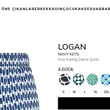
ÖNE ÇIKANLAR
ERKEK
KADIN
ÇOCUK
AKSESUAR
BA
LOGAN
NAVY KEYS
İnce Kumaş Deniz Şortu
4.600₺
S
M
L
XL
2XL