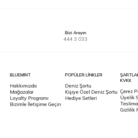
Bizi Arayın
S
M
L
XL
2XL
3XL
XS
S
444 3 033
BLUEMINT
POPÜLER LİNKLER
ŞARTLA
KVKK
Hakkımızda
Deniz Şortu
Çerez Po
Mağazalar
Kişiye Özel Deniz Şortu
Üyelik 
Loyalty Programı
Hediye Setleri
Teslimat
Bizimle İletişime Geçin
Gizlilik 