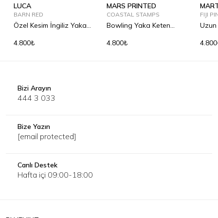
LUCA
MARS PRINTED
MART
BARN RED
COASTAL STAMPS
FIJI P
Özel Kesim İngiliz Yaka
Bowling Yaka Keten
Uzun 
Keten Gömlek
Gömlek
Göml
4.800₺
4.800₺
4.800
Bizi Arayın
444 3 033
Bize Yazın
[email protected]
Canlı Destek
Hafta içi 09:00-18:00