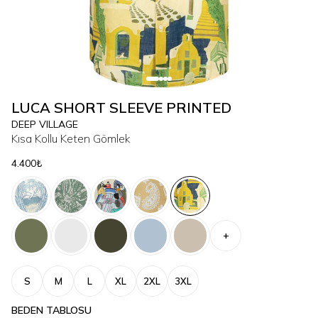
LUCA SHORT SLEEVE PRINTED
DEEP VILLAGE
Kısa Kollu Keten Gömlek
4.400₺
+
S
M
L
XL
2XL
3XL
BEDEN TABLOSU