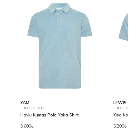
T
YAM
LEWIS SHO
FROZEN BLUE
FROZEN BLU
Havlu Kumaş Polo Yaka Shirt
Kısa Kollu T
3.600₺
6.200₺