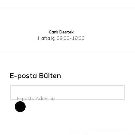
Canlı Destek
S
M
L
XL
2XL
3XL
S
M
Hafta içi 09:00-18:00
E-posta Bülten