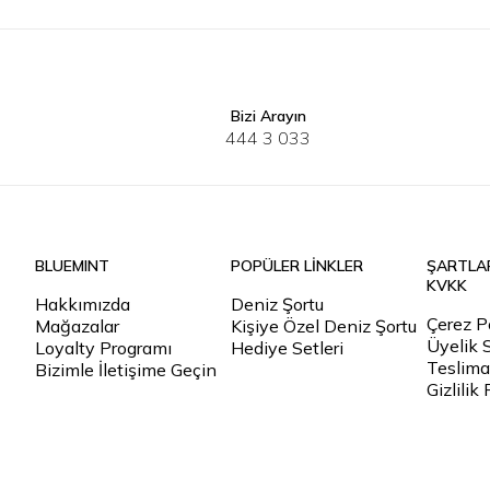
Bizi Arayın
S
M
L
XL
2XL
3XL
S
M
L
444 3 033
BLUEMINT
POPÜLER LİNKLER
ŞARTLA
KVKK
Hakkımızda
Deniz Şortu
Çerez Po
Mağazalar
Kişiye Özel Deniz Şortu
Üyelik 
Loyalty Programı
Hediye Setleri
Teslimat
Bizimle İletişime Geçin
Gizlilik 