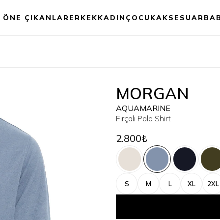
ÖNE ÇIKANLAR
ERKEK
KADIN
ÇOCUK
AKSESUAR
BA
MORGAN
AQUAMARINE
Fırçalı Polo Shirt
2.800₺
S
M
L
XL
2XL