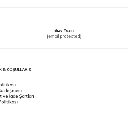
Bize Yazın
XL
2XL
3XL
S
M
L
XL
2XL
3XL
[email protected]
R & KOŞULLAR &
litikası
Sözleşmesi
 ve İade Şartları
Politikası