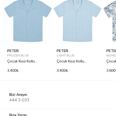
PETER
PETER
PETE
FROZEN BLUE
LIGHT BLUE
MONO
Çocuk Kısa Kollu
Çocuk Kısa Kollu
Çocuk
Bowling Yaka Keten
Bowling Yaka Keten
Keten
3.400₺
3.400₺
3.600
Gömlek
Gömlek
Bizi Arayın
444 3 033
Bize Yazın