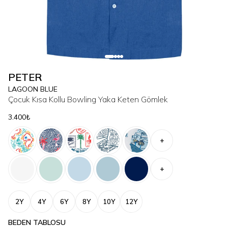
PETER
LAGOON BLUE
Çocuk Kısa Kollu Bowling Yaka Keten Gömlek
3.400₺
+
+
2Y
4Y
6Y
8Y
10Y
12Y
BEDEN TABLOSU