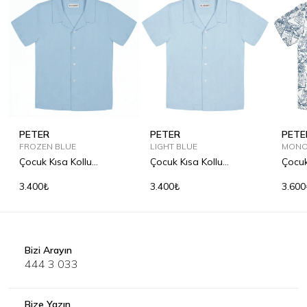
PETER
PETER
PETE
FROZEN BLUE
LIGHT BLUE
MONO
Çocuk Kısa Kollu
Çocuk Kısa Kollu
Çocuk
Bowling Yaka Keten
Bowling Yaka Keten
Keten
3.400₺
3.400₺
3.600
Gömlek
Gömlek
Bizi Arayın
444 3 033
Bize Yazın