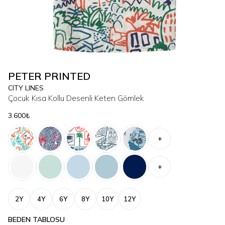
PETER PRINTED
CITY LINES
Çocuk Kısa Kollu Desenli Keten Gömlek
3.600₺
+
+
2Y
4Y
6Y
8Y
10Y
12Y
BEDEN TABLOSU