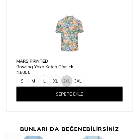
MARS PRINTED
Bowling Yaka Keten Gömlek
4.800₺
S
M
L
XL
2XL
3XL
SEPETE EKLE
BUNLARI DA BEĞENEBİLİRSİNİZ